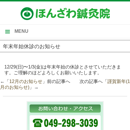
MENU
トップ
年末年始休診のお知らせ
当院のご案内
2024-12-09
施術内容
12/29(日)〜1/3(金)は年末年始の休診とさせていただきま
す。ご理解のほどよろしくお願いいたします。
受付時間・施術料金
←「
12月のお知らせ
」前の記事へ 次の記事へ「
謹賀新年(1
施術の流れ・Ｑ＆Ａ
月のお知らせ)
」→