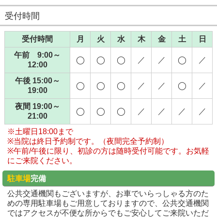
受付時間
受付時間
月
火
水
木
金
土
日
午前 9:00～
◯
◯
◯
／
／
◯
／
12:00
午後 15:00～
◯
◯
◯
／
／
◯
／
19:00
夜間 19:00～
◯
◯
◯
／
／
／
／
21:00
※土曜日18:00まで
※当院は終日予約制です。（夜間完全予約制）
※午前/午後に限り、初診の方は随時受付可能です。お気軽
にご来院ください。
駐車場
完備
公共交通機関もございますが、お車でいらっしゃる方のた
めの専用駐車場もご用意しておりますので、公共交通機関
ではアクセスが不便な所からでもご安心してご来院いただ