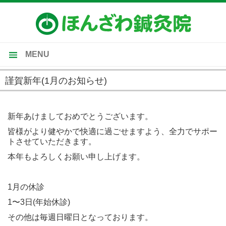
MENU
トップ
謹賀新年(1月のお知らせ)
当院のご案内
2019-01-01
施術内容
新年あけましておめでとうございます。
皆様がより健やかで快適に過ごせますよう、全力でサポー
受付時間・施術料金
トさせていただきます。
施術の流れ・Ｑ＆Ａ
本年もよろしくお願い申し上げます。
1月の休診
1〜3日(年始休診)
その他は毎週日曜日となっております。