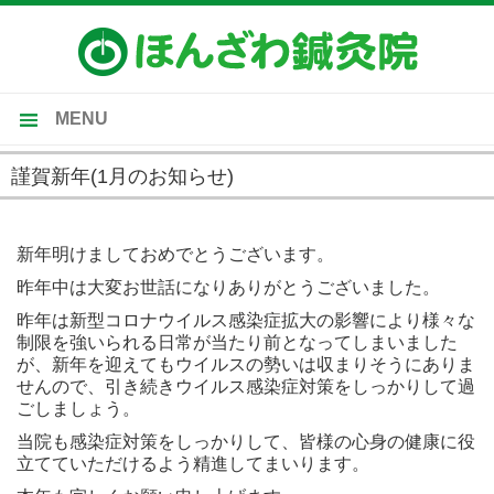
MENU
トップ
謹賀新年(1月のお知らせ)
当院のご案内
2021-01-01
施術内容
新年明けましておめでとうございます。
昨年中は大変お世話になりありがとうございました。
受付時間・施術料金
昨年は新型コロナウイルス感染症拡大の影響により様々な
施術の流れ・Ｑ＆Ａ
制限を強いられる日常が当たり前となってしまいました
が、新年を迎えてもウイルスの勢いは収まりそうにありま
せんので、引き続きウイルス感染症対策をしっかりして過
ごしましょう。
当院も感染症対策をしっかりして、皆様の心身の健康に役
立てていただけるよう精進してまいります。