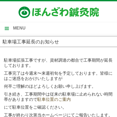
MENU
トップ
駐車場工事延長のお知らせ
当院のご案内
2019-10-01
施術内容
駐車場拡張工事ですが、資材調達の都合で工事期間が延長
しております。
受付時間・施術料金
工事完了は今週末〜来週初旬を予定しております。皆様に
施術の流れ・Ｑ＆Ａ
はご迷惑をおかけいたしますが
何卒ご理解のほどよろしくお願い申し上げます。
引き続き、工事期間中は従来の駐車場に止められない時間
帯がありますので
駐車位置のご案内
にて駐車位置をご確認ください。
工事が終わり次第当ホームページにてご報告いたします。