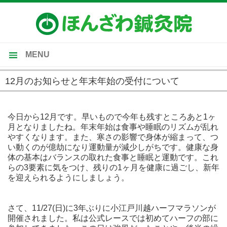
MENU
トップ
12月のお知らせと年末年始の受付について
当院のご案内
2022-12-01
施術内容
今日から12月です。早いもので今年も残すところあと1ヶ
月となりましたね。年末年始は食事や睡眠のリズムが乱れ
受付時間・施術料金
やすくなります。また、寒さの影響で身体が縮まって、つ
い動くのが億劫になり運動量が減少しがちです。健康な身
施術の流れ・Ｑ＆Ａ
体の基本はバランスの取れた食事と睡眠と運動です。これ
らの3要素に気をつけ、残りの1ヶ月を健康に過ごし、新年
を迎えられるようにしましょう。
さて、11/27(日)に3年ぶりに小江戸川越ハーフマラソンが
開催されました。私は公式レースでは初めてハーフの部に