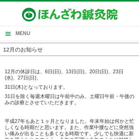
MENU
トップ
12月のお知らせ
当院のご案内
2015-12-01
施術内容
12月の休診日は、6日(日)、13日(日)、20日(日)、23日
(水)、27日(日)、
受付時間・施術料金
31日(木)となっております。
施術の流れ・Ｑ＆Ａ
31日を除く毎週木曜日は午前中のみ、土曜日午前・午後の
みの診療とさせていただきます。
平成27年もあと１ヶ月となりました。年末年始は何かと忙
しくなる時期だと思います。また、作業中腰などに突然強
い痛みが出ることも多くなる時期です。少しでも快適に新