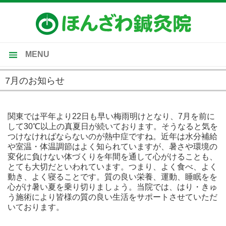
MENU
トップ
7月のお知らせ
当院のご案内
2018-07-01
施術内容
関東では平年より22日も早い梅雨明けとなり、7月を前に
して30℃以上の真夏日が続いております。そうなると気を
受付時間・施術料金
つけなければならないのが熱中症ですね。近年は水分補給
や室温・体温調節はよく知られていますが、暑さや環境の
施術の流れ・Ｑ＆Ａ
変化に負けない体づくりを年間を通して心がけることも、
とても大切だといわれています。つまり、よく食べ、よく
動き、よく寝ることです。質の良い栄養、運動、睡眠をを
心がけ暑い夏を乗り切りましょう。当院では、はり・きゅ
う施術により皆様の質の良い生活をサポートさせていただ
いております。